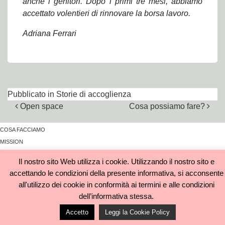
anche i genitori. Dopo i primi tre mesi, abbiamo
accettato volentieri di rinnovare la borsa lavoro.
Adriana Ferrari
Pubblicato in
Storie di accoglienza
Navigazione articoli
Open space
Cosa possiamo fare?
COSA FACCIAMO
MISSION
AZIENDE PARTNER
Il nostro sito Web utilizza i cookie. Utilizzando il nostro sito e
SOSTIENI @LABORA
accettando le condizioni della presente informativa, si acconsente
CONTATTI
all'utilizzo dei cookie in conformità ai termini e alle condizioni
dell’informativa stessa.
Accetto
Leggi la Cookie Policy