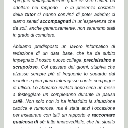
spiegato dettagliatamente quali fossero i criteri da
adottare nel rapporto – e la presenza costante
della
tutor
ci hanno convinti di poter aderire; ci
siamo sentiti
accompagnati
in un’esperienza che
da soli, anche generosamente, non saremmo stati
in grado di compiere.
Abbiamo predisposto un lavoro informatico di
redazione di un data base, che ha da subito
impegnato il nostro nuovo collega,
precisissimo e
scrupoloso
. Col passare dei giorni, stupiva che
alzasse sempre più di frequente lo sguardo dal
monitor e pian piano interagisse con le compagne
di ufficio. Lo abbiamo invitato dopo circa un mese
a festeggiare un compleanno durante la pausa
caffè. Non solo non lo ha infastidito la situazione
caotica e rumorosa, ma è stata anzi l’occasione
per instaurare con tutti un rapporto e
raccontare
qualcosa di sé
: fatto imprevedibile, che ha stupito